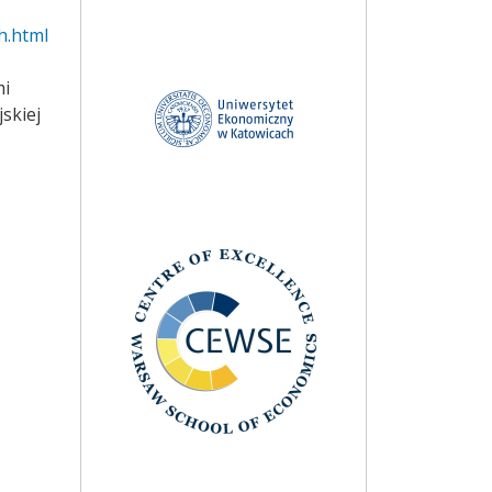
h.html
mi
skiej