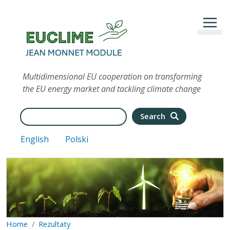
Przejdź do treści
Multidimensional EU cooperation on transforming
the EU energy market and tackling climate change
Search
Search
English
Polski
Home
Rezultaty