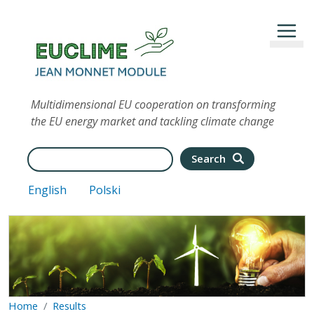
Skip to main content
Multidimensional EU cooperation on transforming
the EU energy market and tackling climate change
Search
Search
English
Polski
Home
Results