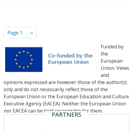
Pagination
Next page
Page 1
››
Funded by
the
European
Union. Views
and
opinions expressed are however those of the author(s)
only and do not necessarily reflect those of the
European Union or the European Education and Culture
Executive Agency (EACEA). Neither the European Union
nor EACEA can be held responsible for them.
PARTNERS