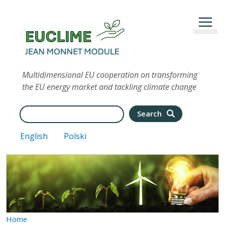
Skip to main content
Multidimensional EU cooperation on transforming
the EU energy market and tackling climate change
Search
Search
English
Polski
Home