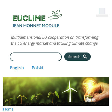
Skip to main content
Multidimensional EU cooperation on transforming
the EU energy market and tackling climate change
Search
Search
English
Polski
Home